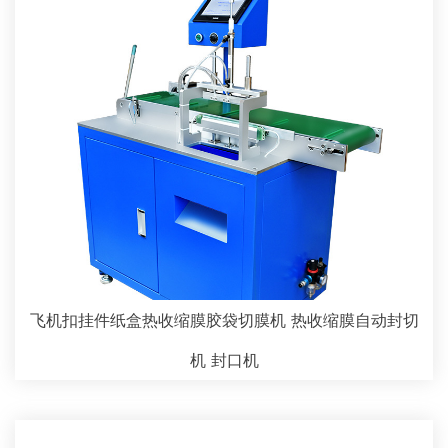
飞机扣挂件纸盒热收缩膜胶袋切膜机 热收缩膜自动封切
机 封口机