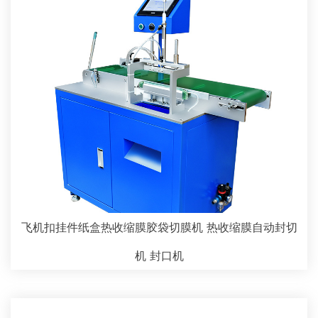
飞机扣挂件纸盒热收缩膜胶袋切膜机 热收缩膜自动封切
机 封口机