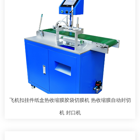
飞机扣挂件纸盒热收缩膜胶袋切膜机 热收缩膜自动封切
机 封口机