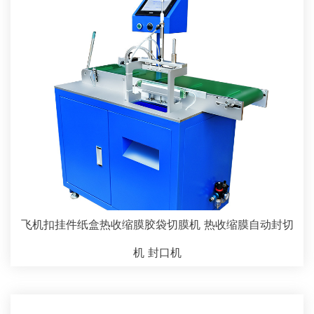
飞机扣挂件纸盒热收缩膜胶袋切膜机 热收缩膜自动封切
机 封口机