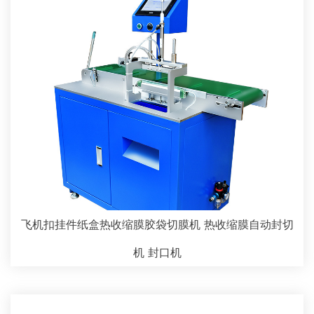
飞机扣挂件纸盒热收缩膜胶袋切膜机 热收缩膜自动封切
机 封口机